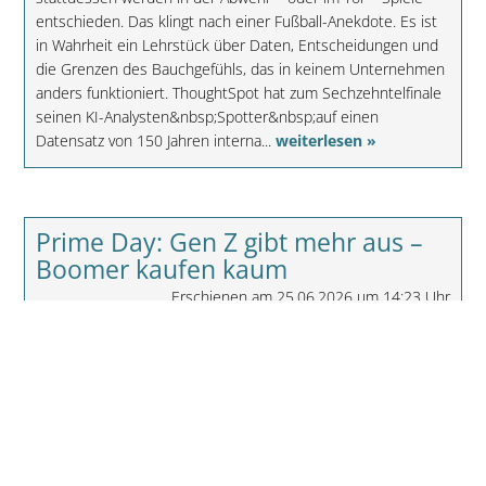
entschieden. Das klingt nach einer Fußball-Anekdote. Es ist
in Wahrheit ein Lehrstück über Daten, Entscheidungen und
die Grenzen des Bauchgefühls, das in keinem Unternehmen
anders funktioniert. ThoughtSpot hat zum Sechzehntelfinale
seinen KI-Analysten&nbsp;Spotter&nbsp;auf einen
Datensatz von 150 Jahren interna...
weiterlesen »
Prime Day: Gen Z gibt mehr aus –
Boomer kaufen kaum
Erschienen am 25.06.2026 um 14:23 Uhr
Akeneo-Umfrage zeigt wachsende Kluft im
Einkaufsverhalten | KI als Shopping-Assistent bei
Jüngeren etabliert
Düsseldorf, 25. Juni 2026 – Große Shopping-Events wie der
Amazon Prime Day treffen Verbraucher verschiedener
Generationen grundverschieden: Während 42 Prozent der