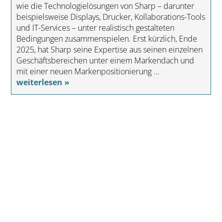
wie die Technologielösungen von Sharp – darunter
beispielsweise Displays, Drucker, Kollaborations-Tools
und IT-Services – unter realistisch gestalteten
Bedingungen zusammenspielen. Erst kürzlich, Ende
2025, hat Sharp seine Expertise aus seinen einzelnen
Geschäftsbereichen unter einem Markendach und
mit einer neuen Markenpositionierung ...
weiterlesen »
Architekturvisualisierung mit KI
Erschienen am 22.06.2026 um 11:09 Uhr
Architekturvisualisierung im Wandel: Wie loomn KI
und 3D zu einem starken neuen Workflow
verbindet