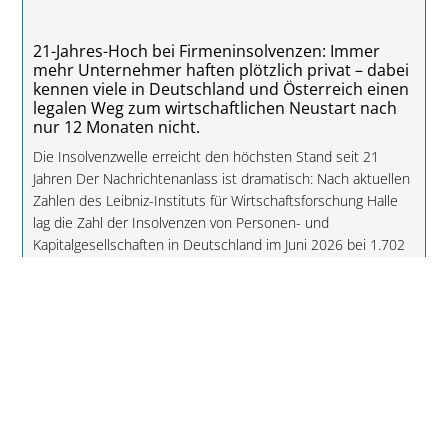
21-Jahres-Hoch bei Firmeninsolvenzen: Immer
mehr Unternehmer haften plötzlich privat – dabei
kennen viele in Deutschland und Österreich einen
legalen Weg zum wirtschaftlichen Neustart nach
nur 12 Monaten nicht.
Die Insolvenzwelle erreicht den höchsten Stand seit 21
Jahren Der Nachrichtenanlass ist dramatisch: Nach aktuellen
Zahlen des Leibniz-Instituts für Wirtschaftsforschung Halle
lag die Zahl der Insolvenzen von Personen- und
Kapitalgesellschaften in Deutschland im Juni 2026 bei 1.702
Fällen. Das waren zwölf Prozent mehr als im Mai und zwanzig
Prozent mehr als im Juni des Vorjahres. Im zweiten Quartal
summierten sich die Firmenpleiten auf 4.996 Fälle – den
höchsten Quartalsstand seit 2005. (iwh-halle.de) Die Statistik
zeigt allerdings nur die insolventen Unternehmen. Sie zeigt
nicht, wie viele G...
weiterlesen »