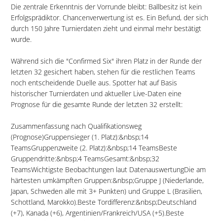
Die zentrale Erkenntnis der Vorrunde bleibt: Ballbesitz ist kein
Erfolgsprädiktor. Chancenverwertung ist es. Ein Befund, der sich
durch 150 Jahre Turnierdaten zieht und einmal mehr bestätigt
wurde.
Während sich die "Confirmed Six" ihren Platz in der Runde der
letzten 32 gesichert haben, stehen für die restlichen Teams
noch entscheidende Duelle aus. Spotter hat auf Basis
historischer Turnierdaten und aktueller Live-Daten eine
Prognose für die gesamte Runde der letzten 32 erstellt:
Zusammenfassung nach Qualifikationsweg
(Prognose)Gruppensieger (1. Platz):&nbsp;14
TeamsGruppenzweite (2. Platz):&nbsp;14 TeamsBeste
Gruppendritte:&nbsp;4 TeamsGesamt:&nbsp;32
TeamsWichtigste Beobachtungen laut DatenauswertungDie am
härtesten umkämpften Gruppen:&nbsp;Gruppe J (Niederlande,
Japan, Schweden alle mit 3+ Punkten) und Gruppe L (Brasilien,
Schottland, Marokko).Beste Tordifferenz:&nbsp;Deutschland
(+7), Kanada (+6), Argentinien/Frankreich/USA (+5).Beste