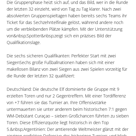
Die Gruppenphase heizt sich auf, und das Bild, wer in die Runde
der letzten 32 einzieht, wird von Tag zu Tag klarer. Nach zwei
absolvierten Gruppenspieltagen haben bereits sechs Teams ihr
Ticket für das Sechzehntelfinale gelöst, während andere noch
um die verbleibenden Plätze kämpfen. Mit der Unterstützung
von&nbsp;Spotter&nbsp;zeigt sich ein präzises Bild der
Qualifikationslage.
Die sechs sicheren Qualifikanten: Perfekter Start mit zwei
SiegenSechs große Fußballnationen haben sich mit einer
makellosen Bilanz von zwei Siegen aus zwei Spielen vorzeitig für
die Runde der letzten 32 qualifiziert:
Deutschland: Die deutsche Elf dominierte die Gruppe mit 9
erzielten Toren und nur 2 Gegentreffern. Mit einer Tordifferenz
von +7 führen sie das Turnier an. Ihre Offensivstärke
untermauerten sie unter anderem beim historischen 7:1 gegen
WM-Debütant Curaçao – sieben Großchancen führten zu sieben
Toren. Diese Effizienzquote liegt historisch in den Top
5.&nbsp;Argentinien: Der amtierende Weltmeister glänzt mit der
einzigen perfekten Defensive des bisherigen Turniers und blieb