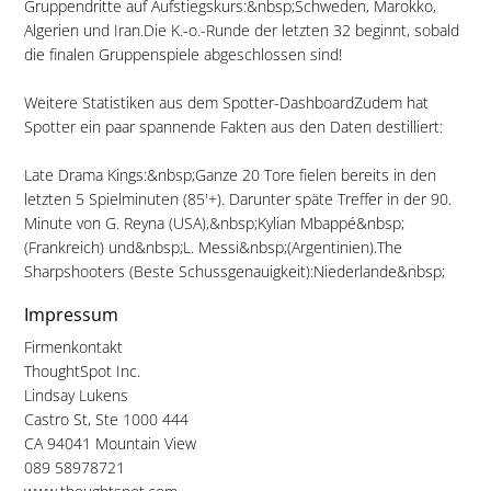
Gruppendritte auf Aufstiegskurs:&nbsp;Schweden, Marokko,
Algerien und Iran.Die K.-o.-Runde der letzten 32 beginnt, sobald
die finalen Gruppenspiele abgeschlossen sind!
Weitere Statistiken aus dem Spotter-DashboardZudem hat
Spotter ein paar spannende Fakten aus den Daten destilliert:
Late Drama Kings:&nbsp;Ganze 20 Tore fielen bereits in den
letzten 5 Spielminuten (85'+). Darunter späte Treffer in der 90.
Minute von G. Reyna (USA),&nbsp;Kylian Mbappé&nbsp;
(Frankreich) und&nbsp;L. Messi&nbsp;(Argentinien).The
Sharpshooters (Beste Schussgenauigkeit):Niederlande&nbsp;
Impressum
Firmenkontakt
ThoughtSpot Inc.
Lindsay Lukens
Castro St, Ste 1000 444
CA 94041 Mountain View
089 58978721