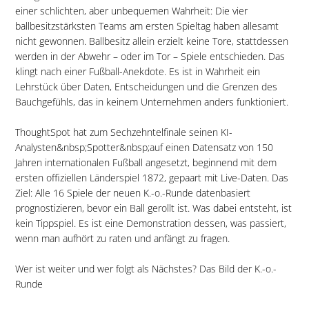
einer schlichten, aber unbequemen Wahrheit: Die vier
ballbesitzstärksten Teams am ersten Spieltag haben allesamt
nicht gewonnen. Ballbesitz allein erzielt keine Tore, stattdessen
werden in der Abwehr – oder im Tor – Spiele entschieden. Das
klingt nach einer Fußball-Anekdote. Es ist in Wahrheit ein
Lehrstück über Daten, Entscheidungen und die Grenzen des
Bauchgefühls, das in keinem Unternehmen anders funktioniert.
ThoughtSpot hat zum Sechzehntelfinale seinen KI-
Analysten&nbsp;Spotter&nbsp;auf einen Datensatz von 150
Jahren internationalen Fußball angesetzt, beginnend mit dem
ersten offiziellen Länderspiel 1872, gepaart mit Live-Daten. Das
Ziel: Alle 16 Spiele der neuen K.-o.-Runde datenbasiert
prognostizieren, bevor ein Ball gerollt ist. Was dabei entsteht, ist
kein Tippspiel. Es ist eine Demonstration dessen, was passiert,
wenn man aufhört zu raten und anfängt zu fragen.
Wer ist weiter und wer folgt als Nächstes? Das Bild der K.-o.-
Runde