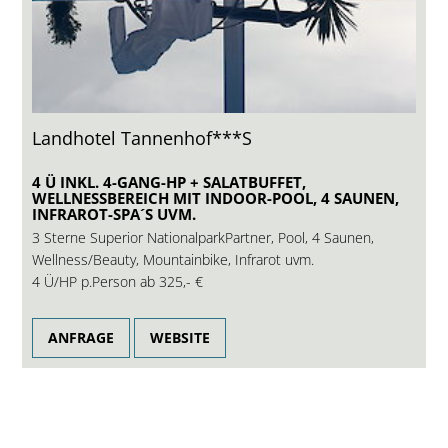
Landhotel Tannenhof***S
4 Ü INKL. 4-GANG-HP + SALATBUFFET,
WELLNESSBEREICH MIT INDOOR-POOL, 4 SAUNEN,
INFRAROT-SPA´S UVM.
3 Sterne Superior NationalparkPartner, Pool, 4 Saunen,
Wellness/Beauty, Mountainbike, Infrarot uvm.
4 Ü/HP p.Person ab
325,- €
ANFRAGE
WEBSITE