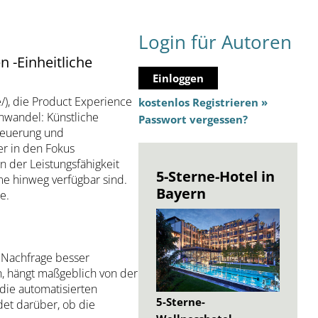
Login für Autoren
 -Einheitliche
Einloggen
), die Product Experience
kostenlos Registrieren »
nwandel: Künstliche
Passwort vergessen?
steuerung und
er in den Fokus
n der Leistungsfähigkeit
5-Sterne-Hotel in
me hinweg verfügbar sind.
Bayern
e.
 Nachfrage besser
n, hängt maßgeblich von der
 die automatisierten
5-Sterne-
et darüber, ob die