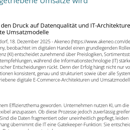
I-getriebene Umsätze wird
den Druck auf Datenqualität und IT-Architekturen
tzte Umsatzmodelle
dorf, 18. Dezember 2025 - Akeneo (https://www.akeneo.com/de/
y, beobachtet im digitalen Handel einen grundlegenden Rolle
genz (KI) entscheidet zunehmend über Preislogiken, Sortiments
tempfehlungen, während die Informationstechnologie (IT) stärk
ischer Entscheidungen rückt. Denn der Erfolg hängt nicht nur vo
ionen konsistent, genau und strukturiert sowie über alle Syste
-getriebene digitale E-Commerce-Architekturen und Umsatzmodell
 einem Effizienzthema geworden. Unternehmen nutzen KI, um die
lexibel anzupassen. Ob diese Prozesse jedoch zuverlässig greife
ind die Daten fragmentiert oder uneinheitlich gepflegt, leiden
ang übernimmt die IT eine Gatekeeper-Funktion: Sie entscheid