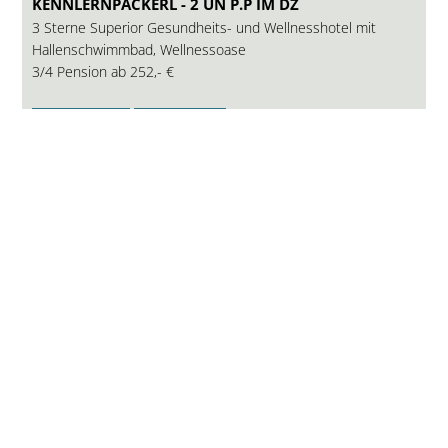
KENNLERNPACKERL - 2 ÜN P.P IM DZ
3 Sterne Superior Gesundheits- und Wellnesshotel mit
Hallenschwimmbad, Wellnessoase
3/4 Pension ab
252,- €
ANFRAGE
WEBSITE
5-Sterne-Hotel in Bayern