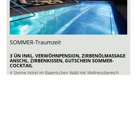
SOMMER-Traumzeit
3 ÜN INKL. VERWÖHNPENSION, ZIRBENÖLMASSAGE
ANSCHL. ZIRBENKISSEN, GUTSCHEIN SOMMER-
COCKTAIL
4 Sterne Hotel im Bayerischen Wald mit Wellnessbereich
ca.3000qm,Hallenbad,Spa,beheizter Außenpool
3 ÜN pro Person ab
410,- €
ANFRAGE
WEBSITE