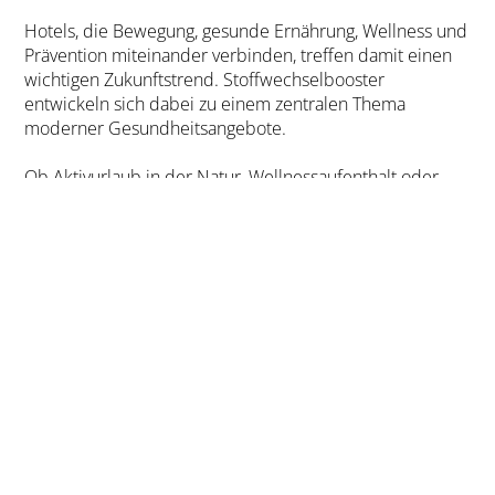
Hotels, die Bewegung, gesunde Ernährung, Wellness und
Prävention miteinander verbinden, treffen damit einen
wichtigen Zukunftstrend. Stoffwechselbooster
entwickeln sich dabei zu einem zentralen Thema
moderner Gesundheitsangebote.
Ob Aktivurlaub in der Natur, Wellnessaufenthalt oder
spezielles Gesundheitsprogramm – die Möglichkeiten
sind vielfältig. Für viele Gäste steht dabei vor allem eines
im Mittelpunkt: neue Energie zu gewinnen, das
Wohlbefinden zu steigern und gesunde Gewohnheiten in
den Alltag mitzunehmen.
Impressum
Rathberger Hof GmbH & Co. KG
Kleinrathberg 8
94110 Wegscheid
+49 8592 1318