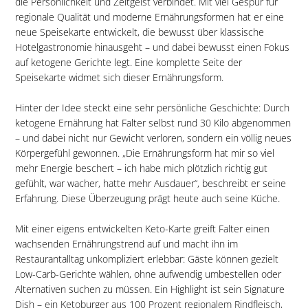
die Persönlichkeit und Zeitgeist verbindet. Mit viel Gespür für
regionale Qualität und moderne Ernährungsformen hat er eine
neue Speisekarte entwickelt, die bewusst über klassische
Hotelgastronomie hinausgeht – und dabei bewusst einen Fokus
auf ketogene Gerichte legt. Eine komplette Seite der
Speisekarte widmet sich dieser Ernährungsform.
Hinter der Idee steckt eine sehr persönliche Geschichte: Durch
ketogene Ernährung hat Falter selbst rund 30 Kilo abgenommen
– und dabei nicht nur Gewicht verloren, sondern ein völlig neues
Körpergefühl gewonnen. „Die Ernährungsform hat mir so viel
mehr Energie beschert – ich habe mich plötzlich richtig gut
gefühlt, war wacher, hatte mehr Ausdauer“, beschreibt er seine
Erfahrung. Diese Überzeugung prägt heute auch seine Küche.
Mit einer eigens entwickelten Keto-Karte greift Falter einen
wachsenden Ernährungstrend auf und macht ihn im
Restaurantalltag unkompliziert erlebbar: Gäste können gezielt
Low-Carb-Gerichte wählen, ohne aufwendig umbestellen oder
Alternativen suchen zu müssen. Ein Highlight ist sein Signature
Dish – ein Ketoburger aus 100 Prozent regionalem Rindfleisch,