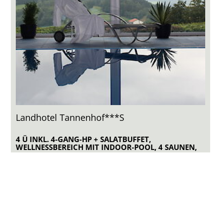
Landhotel Tannenhof***S
4 Ü INKL. 4-GANG-HP + SALATBUFFET,
WELLNESSBEREICH MIT INDOOR-POOL, 4 SAUNEN,
INFRAROT-SPA´S UVM.
3 Sterne Superior NationalparkPartner, Pool, 4 Saunen,
Wellness/Beauty, Mountainbike, Infrarot uvm.
4 Ü/HP p.Person ab
325,- €
ANFRAGE
WEBSITE