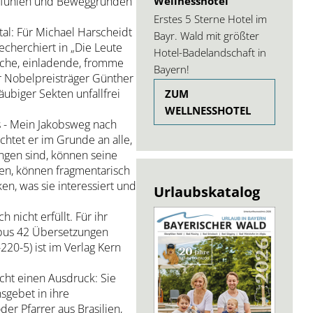
Wellnesshotel
 Gefühlen und Beweggründen
Erstes 5 Sterne Hotel im
tal: Für Michael Harscheidt
Bayr. Wald mit größter
echerchiert in „Die Leute
Hotel-Badelandschaft in
iche, einladende, fromme
Bayern!
r Nobelpreisträger Günther
ubiger Sekten unfallfrei
ZUM
WELLNESSHOTEL
s - Mein Jakobsweg nach
htet er im Grunde an alle,
ngen sind, können seine
ken, können fragmentarisch
n, was sie interessiert und
Urlaubskatalog
icht erfüllt. Für ihr
obus 42 Übersetzungen
20-5) ist im Verlag Kern
cht einen Ausdruck: Sie
sgebet in ihre
r Pfarrer aus Brasilien,