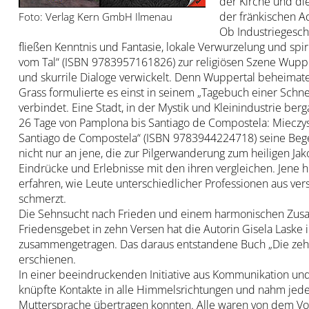
der Kirche und di
der fränkischen A
Foto: Verlag Kern GmbH Ilmenau
Ob Industriegesch
fließen Kenntnis und Fantasie, lokale Verwurzelung und spi
vom Tal“ (ISBN 9783957161826) zur religiösen Szene Wuppe
und skurrile Dialoge verwickelt. Denn Wuppertal beheimate
Grass formulierte es einst in seinem „Tagebuch einer Schn
verbindet. Eine Stadt, in der Mystik und Kleinindustrie berg
26 Tage von Pamplona bis Santiago de Compostela: Mieczys
Santiago de Compostela“ (ISBN 9783944224718) seine Begeg
nicht nur an jene, die zur Pilgerwanderung zum heiligen J
Eindrücke und Erlebnisse mit den ihren vergleichen. Jene 
erfahren, wie Leute unterschiedlicher Professionen aus v
schmerzt.
Die Sehnsucht nach Frieden und einem harmonischen Zusam
Friedensgebet in zehn Versen hat die Autorin Gisela Las
zusammengetragen. Das daraus entstandene Buch „Die zehn 
erschienen.
In einer beeindruckenden Initiative aus Kommunikation un
knüpfte Kontakte in alle Himmelsrichtungen und nahm jede
Muttersprache übertragen konnten. Alle waren von dem Vorh