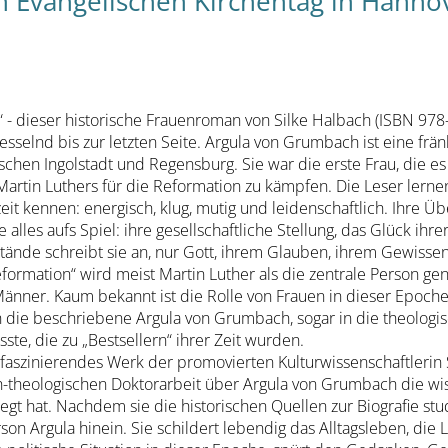
n Evangelischen Kirchentag in Hanno
 - dieser historische Frauenroman von Silke Halbach (ISBN 978-
esselnd bis zur letzten Seite. Argula von Grumbach ist eine frän
hen Ingolstadt und Regensburg. Sie war die erste Frau, die es 
artin Luthers für die Reformation zu kämpfen. Die Leser lerne
it kennen: energisch, klug, mutig und leidenschaftlich. Ihre Üb
ie alles aufs Spiel: ihre gesellschaftliche Stellung, das Glück ihre
ände schreibt sie an, nur Gott, ihrem Glauben, ihrem Gewissen 
formation“ wird meist Martin Luther als die zentrale Person ge
änner. Kaum bekannt ist die Rolle von Frauen in dieser Epoche.
h die beschriebene Argula von Grumbach, sogar in die theologis
sste, die zu „Bestsellern“ ihrer Zeit wurden.
faszinierendes Werk der promovierten Kulturwissenschaftlerin S
sch-theologischen Doktorarbeit über Argula von Grumbach die wi
t hat. Nachdem sie die historischen Quellen zur Biografie studi
son Argula hinein. Sie schildert lebendig das Alltagsleben, di