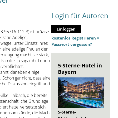
ver
Login für Autoren
Einloggen
3-95716-112-3) ist präzise
kische Adelige,
kostenlos Registrieren »
wagte, unter Einsatz ihres
Passwort vergessen?
n eine adelige Frau an der
erzeugung macht sie stark,
r Familie, ja sogar ihr Leben.
5-Sterne-Hotel in
verpflichtet.
Bayern
nannt, daneben einige
 Schon gar nicht, dass eine
che Diskussion eingriff und
ilke Halbach, die bereits
ssenschaftliche Grundlage
ert hatte, versetzte sich
5-Sterne-
e Lebensumstände, die Macht