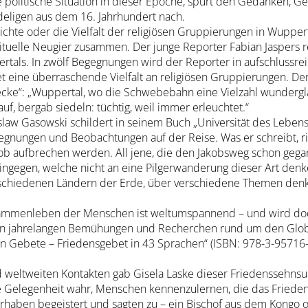
e politische Situation in dieser Epoche, spürt den Gedanken,
deligen aus dem 16. Jahrhundert nach.
ichte oder die Vielfalt der religiösen Gruppierungen in Wupper
rituelle Neugier zusammen. Der junge Reporter Fabian Jaspers r
rtals. In zwölf Begegnungen wird der Reporter in aufschlussre
t eine überraschende Vielfalt an religiösen Gruppierungen. De
ecke“: „Wuppertal, wo die Schwebebahn eine Vielzahl wunderglä
auf, bergab siedeln: tüchtig, weil immer erleuchtet.“
law Gasowski schildert in seinem Buch „Universität des Leben
nungen und Beobachtungen auf der Reise. Was er schreibt, ric
akob aufbrechen werden. All jene, die den Jakobsweg schon gega
hingegen, welche nicht an eine Pilgerwanderung dieser Art den
erschiedenen Ländern der Erde, über verschiedene Themen denke
menleben der Menschen ist weltumspannend – und wird doch n
ke in jahrelangen Bemühungen und Recherchen rund um den Gl
Gebete – Friedensgebet in 43 Sprachen“ (ISBN: 978-3-95716-2
d weltweiten Kontakten gab Gisela Laske dieser Friedenssehnsu
 Gelegenheit wahr, Menschen kennenzulernen, die das Frieden
aben begeistert und sagten zu – ein Bischof aus dem Kongo ode