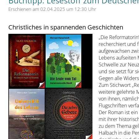
Buchtipp: Lesestoff zum Deutsche
Erschienen am 02.04.2025 um 12:30 Uhr
Christliches in spannenden Geschichten
„Die Reformatorin“
recherchiert und f
aufgewachsen zwisc
Lebens aufseiten M
Schwelle zur Neuze
und sie setzt für s
Gegen alle Widerst
Zum Stichwort „Re
weitere gelehrte M
von ihnen, nämlic
Flugschriften verfa
Der Roman ist ein 
mit ihrer histori
zu dem Thema geleg
Halbach in die Per