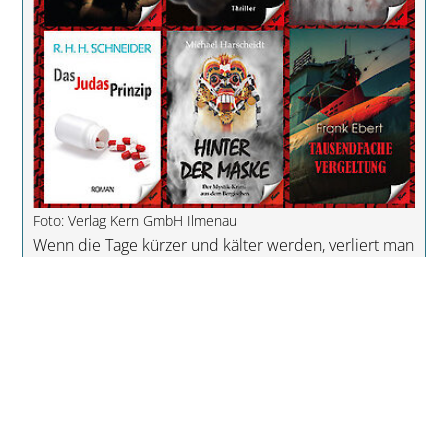
Foto: Verlag Kern GmbH Ilmenau
Wenn die Tage kürzer und kälter werden, verliert man
sich gerne in der Lektüre eines spannenden Buches.
Diese Krimis aus dem Verlag Kern sorgen für
Nervenkitzel. Zwei Psychothriller aus der Feder der
oberbayrischen Autorin Christine Richter sind eine
spannende Lektüre für Fans abgründig-böser
Geschichten. Christine Richters Psycho-Thriller „ER –
im Schatten der Vogelscheuche“ (ISBN 978-3-95716-
322-6) ist das zweite Werk dieses Genres, das die
Autorin aus Mammendorf/Oberbayern veröffentlicht