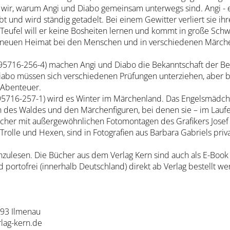
 wir, warum Angi und Diabo gemeinsam unterwegs sind. Angi - e
 und wird ständig getadelt. Bei einem Gewitter verliert sie ihr
 Teufel will er keine Bosheiten lernen und kommt in große Schw
er neuen Heimat bei den Menschen und in verschiedenen Märche
3-95716-256-4) machen Angi und Diabo die Bekanntschaft der 
iabo müssen sich verschiedenen Prüfungen unterziehen, aber be
 Abenteuer.
-95716-257-1) wird es Winter im Märchenland. Das Engelsmädc
n des Waldes und den Märchenfiguren, bei denen sie – im Lauf
Bücher mit außergewöhnlichen Fotomontagen des Grafikers Josef
 Trolle und Hexen, sind in Fotografien aus Barbara Gabriels pri
zulesen. Die Bücher aus dem Verlag Kern sind auch als E-Book 
portofrei (innerhalb Deutschland) direkt ab Verlag bestellt w
693 Ilmenau
rlag-kern.de