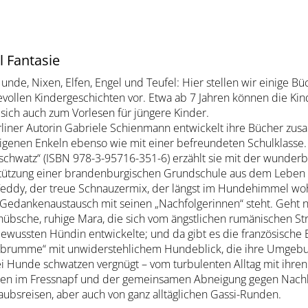
l Fantasie
nde, Nixen, Elfen, Engel und Teufel: Hier stellen wir einige Bü
evollen Kindergeschichten vor. Etwa ab 7 Jahren können die Kinde
sich auch zum Vorlesen für jüngere Kinder.
rliner Autorin Gabriele Schienmann entwickelt ihre Bücher zus
eigenen Enkeln ebenso wie mit einer befreundeten Schulklasse.
chwatz“ (ISBN 978-3-95716-351-6) erzählt sie mit der wunderb
tützung einer brandenburgischen Grundschule aus dem Leben 
 Teddy, der treue Schnauzermix, der längst im Hundehimmel woh
edankenaustausch mit seinen „Nachfolgerinnen“ steht. Geht nich
 hübsche, ruhige Mara, die sich vom ängstlichen rumänischen S
ewussten Hündin entwickelte; und da gibt es die französische B
brumme“ mit unwiderstehlichem Hundeblick, die ihre Umgebun
ei Hunde schwatzen vergnügt – vom turbulenten Alltag mit ihre
ben im Fressnapf und der gemeinsamen Abneigung gegen Nachb
aubsreisen, aber auch von ganz alltäglichen Gassi-Runden.