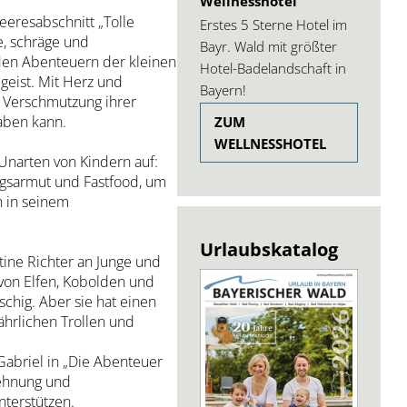
Wellnesshotel
eresabschnitt „Tolle
Erstes 5 Sterne Hotel im
e, schräge und
Bayr. Wald mit größter
 den Abenteuern der kleinen
Hotel-Badelandschaft in
eist. Mit Herz und
Bayern!
 Verschmutzung ihrer
aben kann.
ZUM
WELLNESSHOTEL
Unarten von Kindern auf:
gsarmut und Fastfood, um
n in seinem
Urlaubskatalog
tine Richter an Junge und
 von Elfen, Kobolden und
tschig. Aber sie hat einen
ährlichen Trollen und
Gabriel in „Die Abenteuer
lehnung und
terstützen.