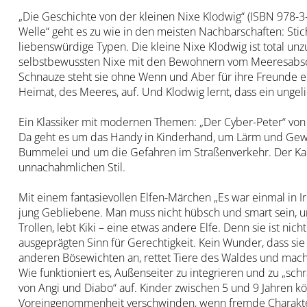
„Die Geschichte von der kleinen Nixe Klodwig“ (ISBN 978-
Welle“ geht es zu wie in den meisten Nachbarschaften: St
liebenswürdige Typen. Die kleine Nixe Klodwig ist total 
selbstbewussten Nixe mit den Bewohnern vom Meeresabschn
Schnauze steht sie ohne Wenn und Aber für ihre Freunde
Heimat, des Meeres, auf. Und Klodwig lernt, dass ein ung
Ein Klassiker mit modernen Themen: „Der Cyber-Peter“ von
Da geht es um das Handy in Kinderhand, um Lärm und Gewa
Bummelei und um die Gefahren im Straßenverkehr. Der Karik
unnachahmlichen Stil.
Mit einem fantasievollen Elfen-Märchen „Es war einmal in I
jung Gebliebene. Man muss nicht hübsch und smart sein, um
Trollen, lebt Kiki – eine etwas andere Elfe. Denn sie ist nic
ausgeprägten Sinn für Gerechtigkeit. Kein Wunder, dass sie 
anderen Bösewichten an, rettet Tiere des Waldes und macht
Wie funktioniert es, Außenseiter zu integrieren und zu „sc
von Angi und Diabo“ auf. Kinder zwischen 5 und 9 Jahren kö
Voreingenommenheit verschwinden, wenn fremde Charaktere