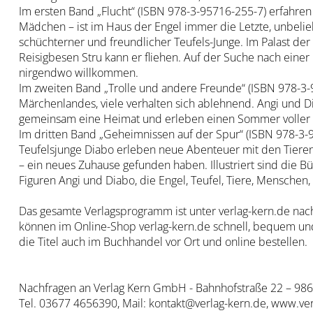
Im ersten Band „Flucht“ (ISBN 978-3-95716-255-7) erfahren
Mädchen – ist im Haus der Engel immer die Letzte, unbeliebt
schüchterner und freundlicher Teufels-Junge. Im Palast der
Reisigbesen Stru kann er fliehen. Auf der Suche nach ein
nirgendwo willkommen.
Im zweiten Band „Trolle und andere Freunde“ (ISBN 978-
Märchenlandes, viele verhalten sich ablehnend. Angi und D
gemeinsam eine Heimat und erleben einen Sommer voller
Im dritten Band „Geheimnissen auf der Spur“ (ISBN 978-3
Teufelsjunge Diabo erleben neue Abenteuer mit den Tiere
– ein neues Zuhause gefunden haben. Illustriert sind die 
Figuren Angi und Diabo, die Engel, Teufel, Tiere, Menschen,
Das gesamte Verlagsprogramm ist unter verlag-kern.de nach
können im Online-Shop verlag-kern.de schnell, bequem und 
die Titel auch im Buchhandel vor Ort und online bestellen.
Nachfragen an Verlag Kern GmbH - Bahnhofstraße 22 – 98
Tel. 03677 4656390, Mail: kontakt@verlag-kern.de, www.ve