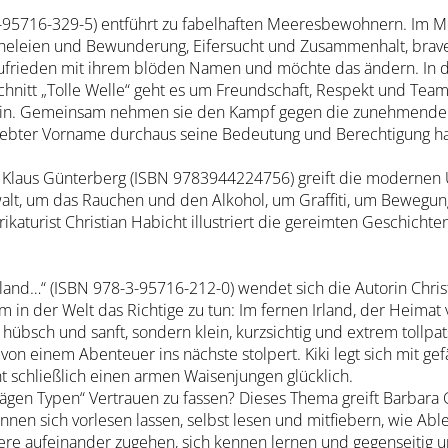
3-95716-329-5) entführt zu fabelhaften Meeresbewohnern. Im Me
icheleien und Bewunderung, Eifersucht und Zusammenhalt, brav
unzufrieden mit ihrem blöden Namen und möchte das ändern. In
itt „Tolle Welle“ geht es um Freundschaft, Respekt und Teamg
 ein. Gemeinsam nehmen sie den Kampf gegen die zunehmende
eliebter Vorname durchaus seine Bedeutung und Berechtigung h
 Klaus Günterberg (ISBN 9783944224756) greift die modernen 
lt, um das Rauchen und den Alkohol, um Graffiti, um Bewegun
aturist Christian Habicht illustriert die gereimten Geschichte
rland…“ (ISBN 978-3-95716-212-0) wendet sich die Autorin Chris
 in der Welt das Richtige zu tun: Im fernen Irland, der Heimat
ht hübsch und sanft, sondern klein, kurzsichtig und extrem tollpa
von einem Abenteuer ins nächste stolpert. Kiki legt sich mit gef
 schließlich einen armen Waisenjungen glücklich.
hrägen Typen“ Vertrauen zu fassen? Dieses Thema greift Barbara 
nnen sich vorlesen lassen, selbst lesen und mitfiebern, wie Ab
 aufeinander zugehen, sich kennen lernen und gegenseitig un