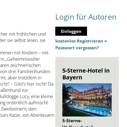
Login für Autoren
Einloggen
cher mit fröhlichen und
r sie selbst lesen, sie
kostenlos Registrieren »
Passwort vergessen?
ammen mit Kindern – mit
 In „Geheimnisvoller
aren zeichnerischen
5-Sterne-Hotel in
von drei Familienhunden.
Bayern
nt, aber trotzdem in
t? – Gibt’s hier nicht! Da
traßenhund zur
ulldogge Lucy, eine kleine
g ordentlich aufmischt.
n Zweibeinern, den
ars Katze, von Abenteuern
5-Sterne-