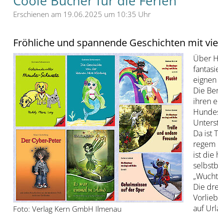
Coole Bücher für die Ferien
Erschienen am 19.06.2025 um 10:35 Uhr
Fröhliche und spannende Geschichten mit vie
Über Hu
fantasi
eignen 
Die Be
ihren 
Hundes
Unters
Da ist
regem G
ist die
selbstb
„Wucht
Die dr
Vorlie
auf Url
Foto: Verlag Kern GmbH Ilmenau