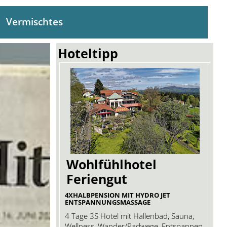
Vermischtes
Hoteltipp
Wohlfühlhotel
Feriengut
4XHALBPENSION MIT HYDRO JET
ENTSPANNUNGSMASSAGE
4 Tage 3S Hotel mit Hallenbad, Sauna,
Wellness, Wander/Radwege, Entspannen