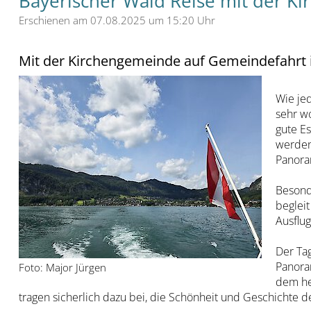
Bayerischer Wald Reise mit der K
Erschienen am 07.08.2025 um 15:20 Uhr
Mit der Kirchengemeinde auf Gemeindefahrt 
Wie je
sehr w
gute Es
werden
Panoram
Besonde
begleit
Ausflug
Der Tag
Panora
Foto: Major Jürgen
dem he
tragen sicherlich dazu bei, die Schönheit und Geschichte d